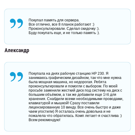
Покупал память для сервера.
Все отлично, все 8 планок работают :)
Проконсультировали. Сделал скидочку :).
Буду покупать еще, и не только память :).
Александр
Покупала на днях рабочую станцию HP 230. Я
занимаюсь графическим дизайном, так что мне нужна
была мощная машина, но недорогая. Ребята
проконсультировали и помогли с выбором. По моей
просьбе заменили жесткий диск под систему на диск с
большим объёмом, а так же добавили еще 1тб для
хранения. Снабдили всеми необходимыми проводами,
клавиатурой и мышкой! Сразу поставили
лицензированную 10 винду. Все очень быстро и даже
чаем угостили) Я осталась очень довольна и не
пожалела что обратилась. Комп летает-я счастлива :)
Всем рекомендую!