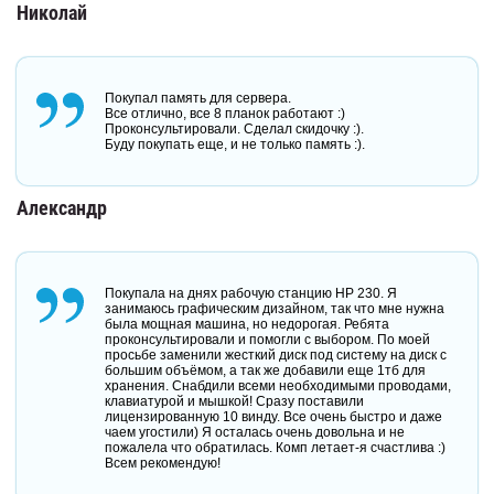
Николай
Покупал память для сервера.
Все отлично, все 8 планок работают :)
Проконсультировали. Сделал скидочку :).
Буду покупать еще, и не только память :).
Александр
Покупала на днях рабочую станцию HP 230. Я
занимаюсь графическим дизайном, так что мне нужна
была мощная машина, но недорогая. Ребята
проконсультировали и помогли с выбором. По моей
просьбе заменили жесткий диск под систему на диск с
большим объёмом, а так же добавили еще 1тб для
хранения. Снабдили всеми необходимыми проводами,
клавиатурой и мышкой! Сразу поставили
лицензированную 10 винду. Все очень быстро и даже
чаем угостили) Я осталась очень довольна и не
пожалела что обратилась. Комп летает-я счастлива :)
Всем рекомендую!