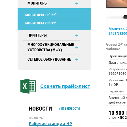
МОНИТОРЫ
МОНИТОРЫ 19"-22"
МОНИТОРЫ 23"-32"
Монитор 2
24E1N120
ПРИНТЕРЫ
Новый 24" д
МНОГОФУНКЦИОНАЛЬНЫЕ
работы
УСТРОЙСТВА (МФУ)
Производи
СЕТЕВОЕ ОБОРУДОВАНИЕ
Диагональ
Разрешени
1920*1080
Разъемы:
1x DP
Скачать прайс-лист
Гарантия:
Внешний в
дефектов
НОВОСТИ
/ ВСЕ НОВОСТИ
10 900
в т.ч. НДС 
05.08.26
Рабочие станции HP