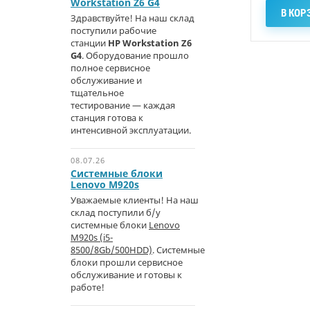
Workstation Z6 G4
В КОР
Здравствуйте! На наш склад
поступили рабочие
станции
HP Workstation Z6
G4
. Оборудование прошло
полное сервисное
обслуживание и
тщательное
тестирование — каждая
станция готова к
интенсивной эксплуатации.
08.07.26
Системные блоки
Lenovo M920s
Уважаемые клиенты! На наш
склад поступили б/у
системные блоки
Lenovo
M920s (i5-
8500/8Gb/500HDD)
. Системные
блоки прошли сервисное
обслуживание и готовы к
работе!