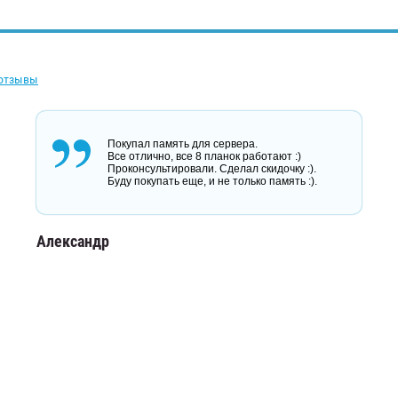
 отзывы
Покупал память для сервера.
Все отлично, все 8 планок работают :)
Проконсультировали. Сделал скидочку :).
Буду покупать еще, и не только память :).
Александр