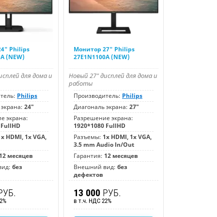
4" Philips
Монитор 27" Philips
0A (NEW)
27E1N1100A (NEW)
исплей для дома и
Новый 27" дисплей для дома и
работы
тель:
Philips
Производитель:
Philips
 экрана:
24"
Диагональ экрана:
27"
е экрана:
Разрешение экрана:
 FullHD
1920*1080 FullHD
1x HDMI, 1x VGA,
Разъемы:
1x HDMI, 1x VGA,
3.5 mm Аudiо In/Оut
12 месяцев
Гарантия:
12 месяцев
ид:
без
Внешний вид:
без
дефектов
РУБ.
13 000
РУБ.
22%
в т.ч. НДС 22%