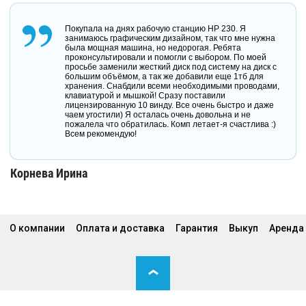
Покупала на днях рабочую станцию HP 230. Я
занимаюсь графическим дизайном, так что мне нужна
была мощная машина, но недорогая. Ребята
проконсультировали и помогли с выбором. По моей
просьбе заменили жесткий диск под систему на диск с
большим объёмом, а так же добавили еще 1тб для
хранения. Снабдили всеми необходимыми проводами,
клавиатурой и мышкой! Сразу поставили
лицензированную 10 винду. Все очень быстро и даже
чаем угостили) Я осталась очень довольна и не
пожалела что обратилась. Комп летает-я счастлива :)
Всем рекомендую!
Корнева Ирина
О компании
Оплата и доставка
Гарантия
Выкуп
Аренда