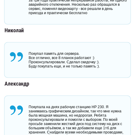
за три года практически непрерывной работы, ни одного
аварийного отключения. Несколько раз обращался в
сервис, поменял видеокарту - все решали в день
приезда и практически бесплатно
Николай
Покупал память для сервера.
Все отлично, все 8 планок работают :)
Проконсультировали. Сделал скидочку :).
Буду покупать еще, и не только память :).
Александр
Покупала на днях рабочую станцию HP 230. Я
занимаюсь графическим дизайном, так что мне нужна
была мощная машина, но недорогая. Ребята
проконсультировали и помогли с выбором. По моей
просьбе заменили жесткий диск под систему на диск с
большим объёмом, а так же добавили еще 1тб для
хранения. Снабдили всеми необходимыми проводами,