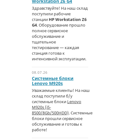
Workstation Z6 G4
Здравствуйте! На наш склад
поступили рабочие
станции
HP Workstation Z6
G4
. Оборудование прошло
полное сервисное
обслуживание и
тщательное
тестирование — каждая
станция готова к
интенсивной эксплуатации.
08.07.26
Системные блоки
Lenovo M920s
Уважаемые клиенты! На наш
склад поступили б/у
системные блоки
Lenovo
M920s (i5-
8500/8Gb/500HDD)
. Системные
блоки прошли сервисное
обслуживание и готовы к
работе!