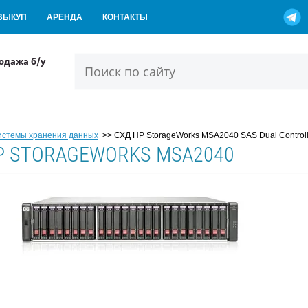
ВЫКУП
АРЕНДА
КОНТАКТЫ
одажа б/у
истемы хранения данных
>>
СХД HP StorageWorks MSA2040 SAS Dual Controll
P STORAGEWORKS MSA2040