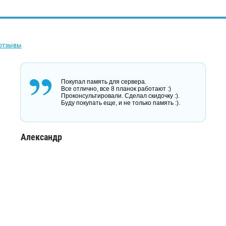
 отзывы
Покупал память для сервера.
Все отлично, все 8 планок работают :)
Проконсультировали. Сделал скидочку :).
Буду покупать еще, и не только память :).
Александр