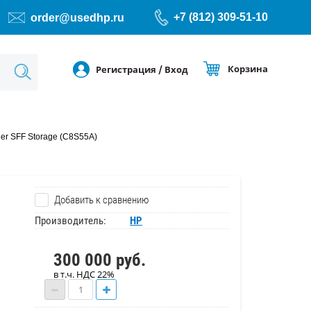
+7 (812) 309-51-10
order@usedhp.ru
Корзина
Регистрация
/
Вход
er SFF Storage (C8S55A)
Добавить к сравнению
Производитель:
HP
300 000
руб.
в т.ч. НДС 22%